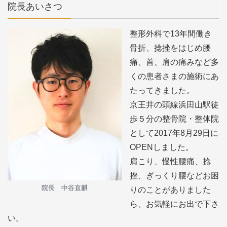
院長あいさつ
整形外科で13年間働き
骨折、捻挫をはじめ腰
痛、首、肩の痛みなど多
くの患者さまの施術にあ
たってきました。
京王井の頭線浜田山駅徒
歩５分の整骨院・整体院
として2017年8月29日に
OPENしました。
肩こり、慢性腰痛、捻
挫、ぎっくり腰などお困
院長 中谷直麒
りのことがありました
ら、お気軽にお出で下さ
い。